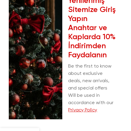
Yenilenmiş
Sitemize Giriş
Yapın
Anahtar ve
Kaplarda 10%
İndirimden
Faydalanın
Be the first to know
about exclusive
deals, new arrivals,
and special offers
Will be used in
accordance with our
Privacy Policy