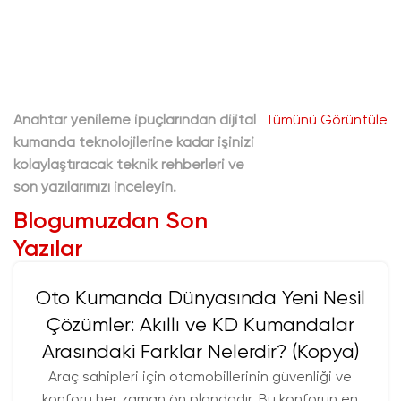
m
k
p
i
t
Anahtar yenileme ipuçlarından dijital
Tümünü Görüntüle
b
kumanda teknolojilerine kadar işinizi
1
kolaylaştıracak teknik rehberleri ve
ö
son yazılarımızı inceleyin.
p
Blogumuzdan Son
a
u
Yazılar
i
e
Oto Kumanda Dünyasında Yeni Nesil
a
k
Çözümler: Akıllı ve KD Kumandalar
Arasındaki Farklar Nelerdir? (Kopya)
Araç sahipleri için otomobillerinin güvenliği ve
konforu her zaman ön plandadır. Bu konforun en