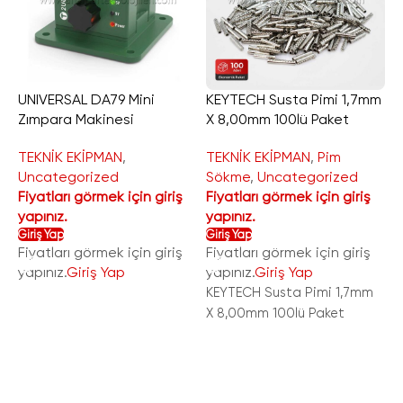
UNIVERSAL DA79 Mini
KEYTECH Susta Pimi 1,7mm
Zımpara Makinesi
X 8,00mm 100lü Paket
K
X
TEKNİK EKİPMAN
,
TEKNİK EKİPMAN
,
Pim
Uncategorized
Sökme
,
Uncategorized
T
Fiyatları görmek için giriş
Fiyatları görmek için giriş
U
yapınız.
yapınız.
F
Giriş Yap
Giriş Yap
y
Fiyatları görmek için giriş
Fiyatları görmek için giriş
G
yapınız.
Giriş Yap
yapınız.
Giriş Yap
F
y
KEYTECH Susta Pimi 1,7mm
X 8,00mm 100lü Paket
S