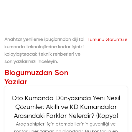
m
k
p
i
t
Anahtar yenileme ipuçlarından dijital
Tümünü Görüntüle
b
kumanda teknolojilerine kadar işinizi
1
kolaylaştıracak teknik rehberleri ve
ö
son yazılarımızı inceleyin.
p
Blogumuzdan Son
a
u
Yazılar
i
e
Oto Kumanda Dünyasında Yeni Nesil
a
k
Çözümler: Akıllı ve KD Kumandalar
Arasındaki Farklar Nelerdir? (Kopya)
Araç sahipleri için otomobillerinin güvenliği ve
konforu her zaman ön plandadır. Bu konforun en