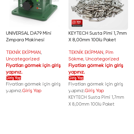
UNIVERSAL DA79 Mini
KEYTECH Susta Pimi 1,7mm
Zımpara Makinesi
X 8,00mm 100lü Paket
K
X
TEKNİK EKİPMAN
,
TEKNİK EKİPMAN
,
Pim
Uncategorized
Sökme
,
Uncategorized
T
Fiyatları görmek için giriş
Fiyatları görmek için giriş
U
yapınız.
yapınız.
F
Giriş Yap
Giriş Yap
y
Fiyatları görmek için giriş
Fiyatları görmek için giriş
G
yapınız.
Giriş Yap
yapınız.
Giriş Yap
F
y
KEYTECH Susta Pimi 1,7mm
X 8,00mm 100lü Paket
S